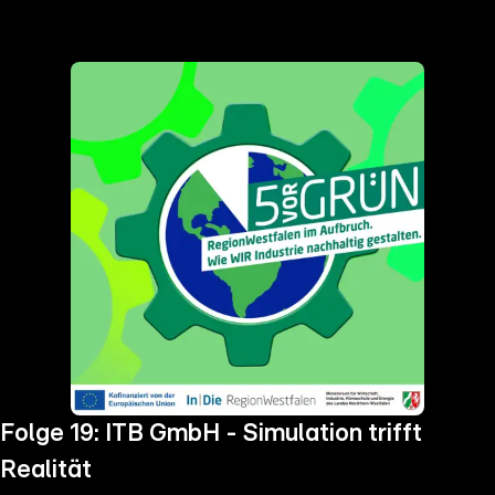
the
h page
 main
nt
the
ibility
ment
Folge 19: ITB GmbH - Simulation trifft
Realität