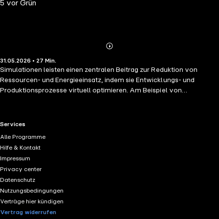
5 vor Grün
Abspielen
Mehr
31.05.2026 • 27 Min.
Details
Simulationen leisten einen zentralen Beitrag zur Reduktion von
Ressourcen- und Energieeinsatz, indem sie Entwicklungs- und
Produktionsprozesse virtuell optimieren. Am Beispiel von
Fusionskraftwerken, Flugtriebwerken und Gasturbinen zeigt sich, wie
präzisere Modelle Material sparen, Effizienz steigern und Tests
beschleunigen.
RTL+ useful links.
Services
Alle Programme
Hilfe & Kontakt
Impressum
Privacy center
Datenschutz
Nutzungsbedingungen
Verträge hier kündigen
Vertrag widerrufen