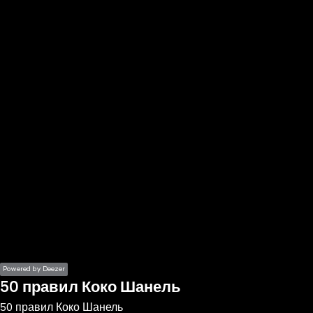
the
h page
 main
nt
the
ibility
ment
Powered by Deezer
50 правил Коко Шанель
50 правил Коко Шанель