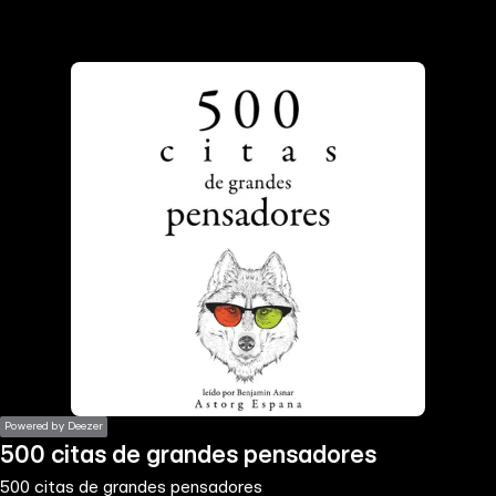
the
h page
 main
nt
the
ibility
ment
Powered by Deezer
500 citas de grandes pensadores
500 citas de grandes pensadores