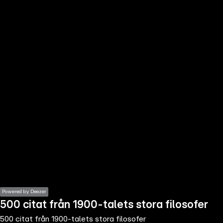
the
h page
 main
nt
the
ibility
ment
Powered by Deezer
500 citat från 1900-talets stora filosofer
500 citat från 1900-talets stora filosofer