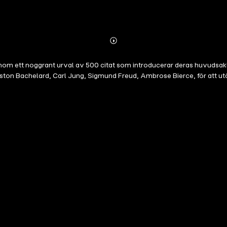
Abonnieren
Mehr
Details
enom ett noggrant urval av 500 citat som introducerar deras huvudsakl
aston Bachelard, Carl Jung, Sigmund Freud, Ambrose Bierce, för att utö