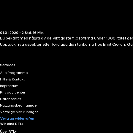
01.01.2020 • 2 Std. 16 Min.
Bli bekant med några av de viktigaste filosoferna under 1900-talet g
Upptäck nya aspekter eller fördjupa dig i tankarna hos Emil Cioran, G
RTL+ useful links.
Services
Alle Programme
Hilfe & Kontakt
Impressum
Privacy center
Datenschutz
Nutzungsbedingungen
Verträge hier kündigen
Vertrag widerrufen
Wir sind RTL+
Über RTL+