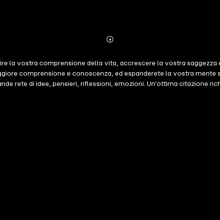
Abonnieren
Mehr
Details
dire la vostra comprensione della vita, accrescere la vostra saggezza e
giore comprensione e conoscenza, ed espanderete la vostra mente scopre
rete di idee, pensieri, riflessioni, emozioni. Un'ottima citazione richi
l'essere umano, e la citazione giusta può aiutarci a vedere il significa