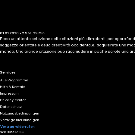
01.01.2020 • 2 Std. 29 Min.
Ecco un'attenta selezione delle citazioni più stimolanti, per approfon
saggezza orientale e della creatività occidentale, acquisirete una mag
mondo. Una grande citazione può racchiudere in poche parole una grande 
poesia di poche parole. Le citazioni colpiscono duramente l'essenza del
RTL+ useful links.
Services
Alle Programme
Hilfe & Kontakt
Impressum
Privacy center
Datenschutz
Nutzungsbedingungen
Verträge hier kündigen
Vertrag widerrufen
Wir sind RTL+