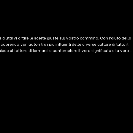
 aiutarvi a fare le scelte giuste sul vostro cammino. Con l'aiuto della
ndo vari autori tra i più influenti delle diverse culture di tutto il
ede al lettore di fermarsi a contemplare il vero significato e la vera
to invisibile delle cose.