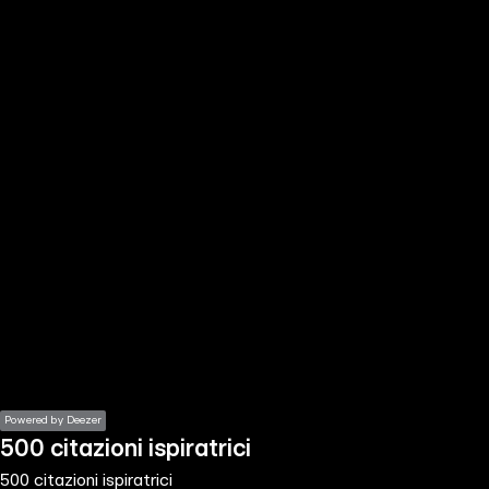
the
h page
 main
nt
the
ibility
ment
Powered by Deezer
500 citazioni ispiratrici
500 citazioni ispiratrici