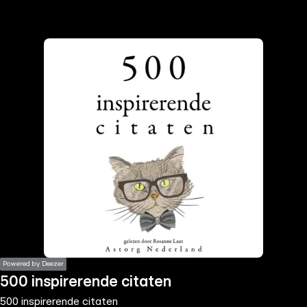
the
h page
 main
nt
the
ibility
ment
Powered by Deezer
500 inspirerende citaten
500 inspirerende citaten