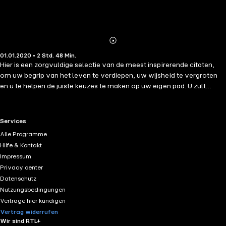
Abonnieren
Mehr
01.01.2020 • 2 Std. 48 Min.
Details
Hier is een zorgvuldige selectie van de meest inspirerende citaten,
om uw begrip van het leven te verdiepen, uw wijsheid te vergroten
en u te helpen de juiste keuzes te maken op uw eigen pad. U zult
inzicht en kennis verwerven met behulp van Oosterse wijsheid en
toevallige creativiteit, en uw geest verruimen door het ontdekken
van verschillende auteurs onder de meest invloedrijke van de
RTL+ useful links.
Services
verschillende culturen over de hele wereld. Een groot citaat kan een
Alle Programme
groot web van ideeën, gedachten, reflecties, emoties in een paar
Hilfe & Kontakt
woorden samenvatten. Een uitstekend citaat vereist dat de lezer
Impressum
pauzeert om de werkelijke betekenis en de poëzie van een paar
Privacy center
woorden te overdenken. Citaten raken hard in de essentie van het
Datenschutz
mens-zijn, en het juiste citaat kan ons helpen de onzichtbare
Nutzungsbedingungen
betekenis van de dingen te zien.
Verträge hier kündigen
Vertrag widerrufen
Wir sind RTL+