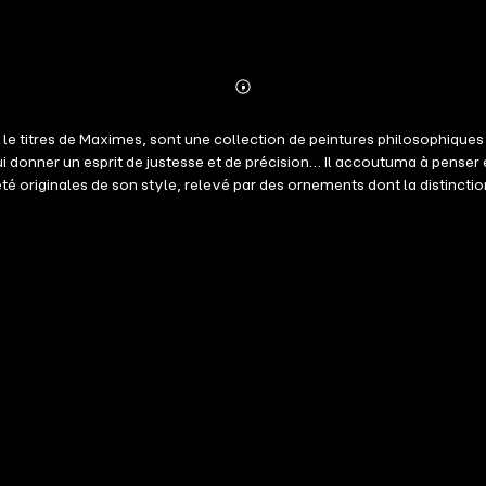
Abonnieren
Mehr
Details
e titres de Maximes, sont une collection de peintures philosophiques
ui donner un esprit de justesse et de précision… Il accoutuma à penser e
teté originales de son style, relevé par des ornements dont la distinct
 laisser, de modèles passagers envisagés dans une perspective pessim
la nature humaine. La maxime consiste dans un texte argumentatif à v
le comportement des humains ou un jugement philosophique de portée 