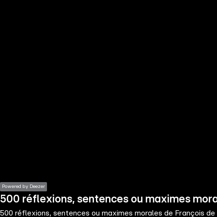
the
h page
 main
nt
the
ibility
ment
Powered by Deezer
500 réflexions, sentences ou maximes mora
500 réflexions, sentences ou maximes morales de François de