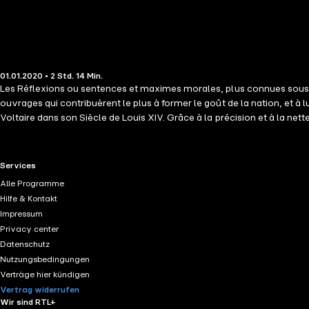
01.01.2020 • 2 Std. 14 Min.
Les Réflexions ou sentences et maximes morales, plus connues sous l
ouvrages qui contribuèrent le plus à former le goût de la nation, et à l
Voltaire dans son Siècle de Louis XIV. Grâce à la précision et à la net
société pleine d&apos;intrigues et de révolutions perpétuelles pour
grand succès du vivant de l&apos;auteur. Elles donnent à penser sur 
comme l&apos;aphorisme. La maxime est une appréciation portée sur 
RTL+ useful links.
Services
mémorisation, mais également frapper l&apos;esprit.
Alle Programme
Hilfe & Kontakt
Impressum
Privacy center
Datenschutz
Nutzungsbedingungen
Verträge hier kündigen
Vertrag widerrufen
Wir sind RTL+