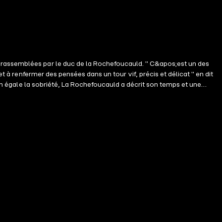
 rassemblées par le duc de la Rochefoucauld. " C&apos;est un des
t à renfermer des pensées dans un tour vif, précis et délicat " en dit
ion égale la sobriété, La Rochefoucauld a décrit son temps et une
iste, une image immortelle. Les Maximes de La Rochefoucauld sont un
isée moralisante. C&apos;est une forme brève de réflexion, tout
très générale. La brièveté de l&apos;énoncé doit en favoriser la