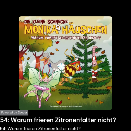
the
h page
 main
nt
the
ibility
ment
Powered by Deezer
54: Warum frieren Zitronenfalter nicht?
54: Warum frieren Zitronenfalter nicht?