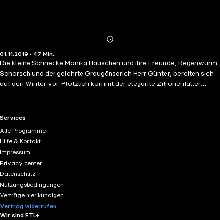
Abonnieren
Mehr
01.11.2019 • 47 Min.
Details
Die kleine Schnecke Monika Häuschen und ihre Freunde, Regenwurm
Schorsch und der gelehrte Graugänserich Herr Günter, bereiten sich
auf den Winter vor. Plötzlich kommt der elegante Zitronenfalter
Limona in den Garten geflattert. Limona friert trotz der Kälte kein
bisschen und möchte mit den Freunden ein Ballettstück einüben.
Monika ist begeistert. Bloß wie soll sie ihren Fuß in die Höhe heben,
RTL+ useful links.
Services
wenn sie nur einen einzigen hat? Da muss ihr wohl ein Tanzpartner
Alle Programme
helfen — eine echte Herausforderung für Regenwurm Schorsch.
Hilfe & Kontakt
Impressum
Privacy center
Datenschutz
Nutzungsbedingungen
Verträge hier kündigen
Vertrag widerrufen
Wir sind RTL+