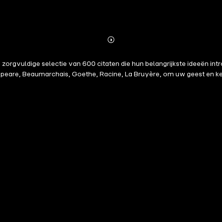
Abonnieren
Mehr
Details
 zorgvuldige selectie van 600 citaten die hun belangrijkste ideeën in
peare, Beaumarchais, Goethe, Racine, La Bruyère, om uw geest en ken