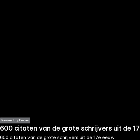
the
h page
 main
nt
the
ibility
ment
Powered by Deezer
600 citaten van de grote schrijvers uit de 
600 citaten van de grote schrijvers uit de 17e eeuw