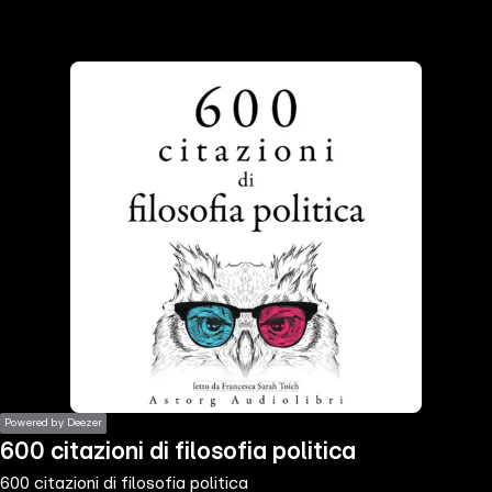
the
h page
 main
nt
the
ibility
ment
Powered by Deezer
600 citazioni di filosofia politica
600 citazioni di filosofia politica