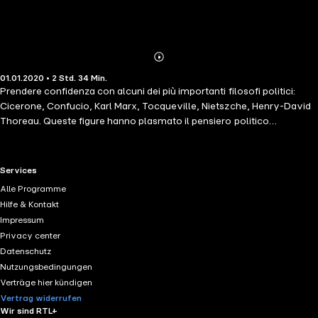
Abonnieren
Mehr
01.01.2020 • 2 Std. 34 Min.
Details
Prendere confidenza con alcuni dei più importanti filosofi politici:
Cicerone, Confucio, Karl Marx, Tocqueville, Nietszche, Henry-David
Thoreau. Queste figure hanno plasmato il pensiero politico
occidentale e la loro comprensione vi aiuterà a comprendere la
struttura dei nostri sistemi politici; approfondite le loro opere e i loro
pensieri con una selezione delle citazioni essenziali, introducendo le
RTL+ useful links.
Services
loro idee principali e delineando con chiarezza la struttura del loro
Alle Programme
lavoro.
Hilfe & Kontakt
Impressum
Privacy center
Datenschutz
Nutzungsbedingungen
Verträge hier kündigen
Vertrag widerrufen
Wir sind RTL+