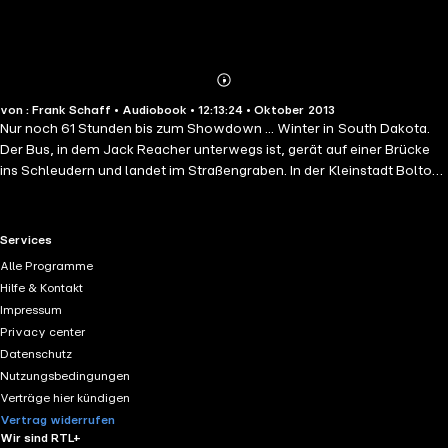
Abonnieren
Mehr
von : Frank Schaff • Audiobook • 12:13:24 • Oktober 2013
Details
Nur noch 61 Stunden bis zum Showdown ... Winter in South Dakota.
Der Bus, in dem Jack Reacher unterwegs ist, gerät auf einer Brücke
ins Schleudern und landet im Straßengraben. In der Kleinstadt Bolton
schlüpft Reacher bei einem Cop unter – und erfährt, dass die Polizei
eine Seniorin zu schützen versucht, die Zeugin eines Drogendeals
wurde. Reachers Alarmglocken schrillen, als kurz vor der
RTL+ useful links.
Services
Gerichtsverhandlung eine Gefängnisrevolte ausbricht und ein
Alle Programme
stillgelegtes Army-Flugfeld vor den Toren der Stadt von Schnee und
Hilfe & Kontakt
Eis befreit wird. In klirrender Kälte krempelt Reacher die Ärmel hoch …
Impressum
Privacy center
Datenschutz
Nutzungsbedingungen
Verträge hier kündigen
Vertrag widerrufen
Wir sind RTL+