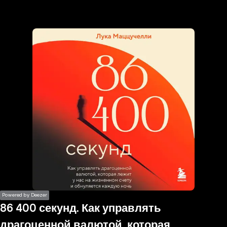
the
h page
 main
nt
the
ibility
ment
Powered by Deezer
86 400 секунд. Как управлять
драгоценной валютой, которая