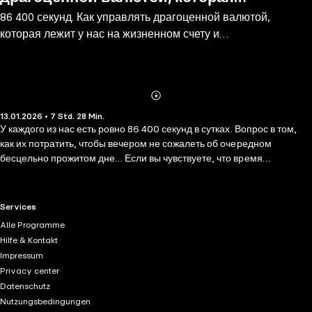
86 400 секунд. Как управлять драгоценной валютой,
лежит у нас на жизненном счету и
которая лежит у нас на жизненном счету и
обнуляется каждую ночь
обнуляется каждую ночь
Abonnieren
Mehr
13.01.2026 • 7 Std. 28 Min.
Details
У каждого из нас есть ровно 86 400 секунд в сутках. Вопрос в том,
как их потратить, чтобы вечером не сожалеть об очередном
бесцельно прожитом дне… Если вы чувствуете, что время
ускользает сквозь пальцы, а жизнь состоит из рутины и бегством за
чужими целями — эта книга для вас. В ней Лука Маццучелли,
психолог, психотерапевт и коуч с многолетним опытом, расскажет,
RTL+ useful links.
Services
как превращать время в главный ресурс для счастья и
Alle Programme
самореализации. Для этого он предлагает изучить методику
Hilfe & Kontakt
ценностного интеллекта (VQ) — систему, которая поможет
Impressum
определить ваши истинные ценности и выстроить вокруг них свою
Privacy center
жизнь. Это не очередная книга про тайм-менеджмент, а настоящая
Datenschutz
проработка своей осознанности, где каждое действие наполняется
Nutzungsbedingungen
смыслом, а стресс становится союзником, а не врагом. Прослушав