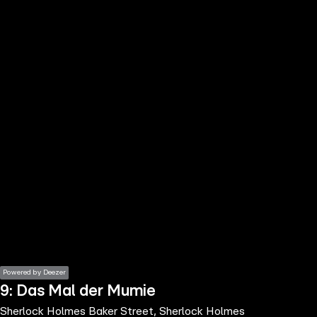
the
h page
 main
nt
the
ibility
ment
Powered by Deezer
9: Das Mal der Mumie
Sherlock Holmes Baker Street, Sherlock Holmes