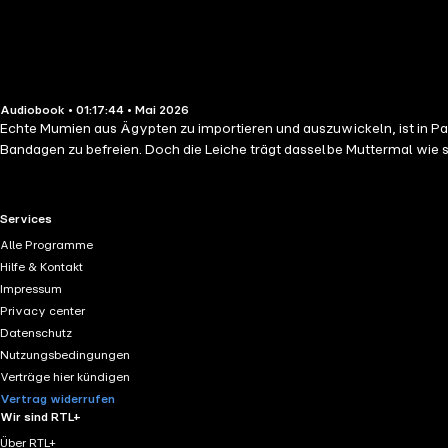
Audiobook • 01:17:44 • Mai 2026
Echte Mumien aus Ägypten zu importieren und auszuwickeln, ist in Pari
Bandagen zu befreien. Doch die Leiche trägt dasselbe Muttermal wie s
RTL+ useful links.
Services
Alle Programme
Hilfe & Kontakt
Impressum
Privacy center
Datenschutz
Nutzungsbedingungen
Verträge hier kündigen
Vertrag widerrufen
Wir sind RTL+
Über RTL+