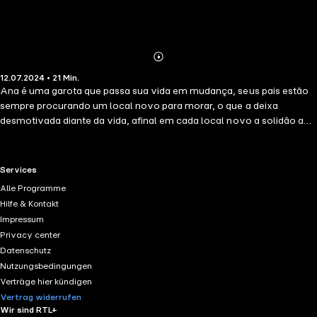
Abonnieren
Mehr
12.07.2024 • 21 Min.
Details
Ana é uma garota que passa sua vida em mudança, seus pais estão
sempre procurando um local novo para morar, o que a deixa
desmotivada diante da vida, afinal em cada local novo a solidão a
domina. O que ela não sabe é que isso está prestes a mudar. Um fato
oculto será revelado, trazendo uma grande uma transformação em
sua vida, onde grandes poderes a aguardam.
RTL+ useful links.
Services
Alle Programme
Hilfe & Kontakt
Impressum
Privacy center
Datenschutz
Nutzungsbedingungen
Verträge hier kündigen
Vertrag widerrufen
Wir sind RTL+