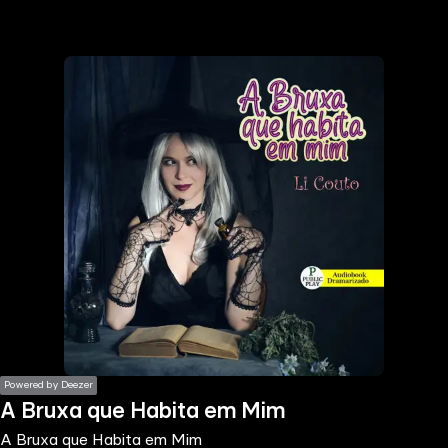
the
h page
 main
nt
the
ibility
ment
Powered by Deezer
A Bruxa que Habita em Mim
A Bruxa que Habita em Mim