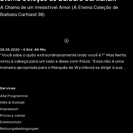
A Chama de um Irresistível Amor (A Eterna Coleção de
38)
Barbara Cartland 38)
Abonnieren
Mehr
26.05.2020 • 4 Std. 46 Min.
Details
"Você sabe o quão extraordinariamente linda você é?" Mas Nerita
virou a cabeça para um lado e disse com frieza. "Essa não é uma
maneira apropriada para o Marquês de Wychbold se dirigir à sua
governanta do berçário". Mas ele lançou-lhe um olhar de paixão e
disse: "Eu não estou preocupado com o Marquês, mas com um
homem ... um homem que se encontra em circunstâncias muito
RTL+ useful links.
Services
estranhas com uma criatura fascinante e intrigante..." O jovem
Alle Programme
Marquês sorriu, divertido, e replicou "Se quer mesmo fazer o papel de
Hilfe & Kontakt
tímida donzela, não posso impedi-la, mas você também não pode
Impressum
me impedir de tentar descobrir seu passado. E eu vou desvendar
Privacy center
esse mistério, porque você é minha prisioneira... prisioneira do meu
Datenschutz
amor!".Nerita queria fugir, mas como escapar do círculo de fogo que
Nutzungsbedingungen
a consumia nas chamas dessa louca paixão?