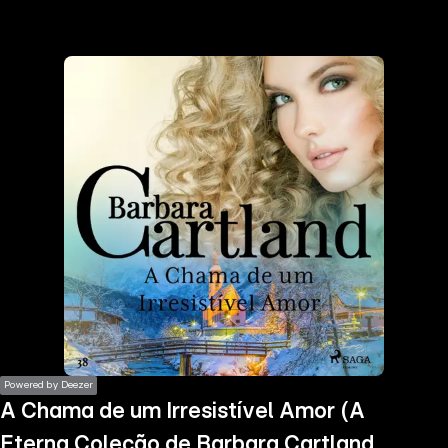
the
h page
 main
nt
the
ibility
ment
Powered by Deezer
A Chama de um Irresistível Amor (A
Eterna Coleção de Barbara Cartland