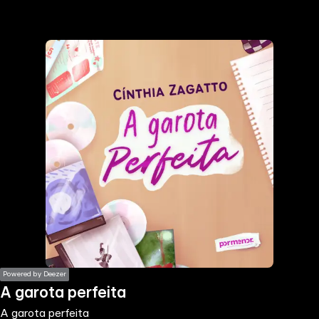
the
h page
 main
nt
the
ibility
ment
Powered by Deezer
A garota perfeita
A garota perfeita