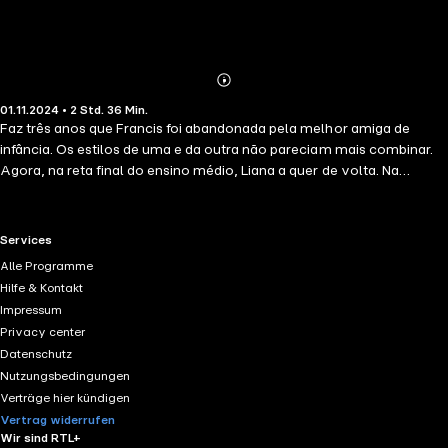
Abonnieren
Mehr
01.11.2024 • 2 Std. 36 Min.
Details
Faz três anos que Francis foi abandonada pela melhor amiga de
infância. Os estilos de uma e da outra não pareciam mais combinar.
Agora, na reta final do ensino médio, Liana a quer de volta. Na
verdade, precisa de sua ajuda apenas para conquistar o garoto mais
odiável da turma, por quem tem um crush desde sempre. Francis
adoraria se negar a prestar socorro, mas isso significaria não ter a
RTL+ useful links.
Services
menor chance de boicotar esse plano. E, bem, talvez ela tenha suas
Alle Programme
próprias paixões não resolvidas e alguma segunda intenção em se
Hilfe & Kontakt
reaproximar de Liana.
Impressum
Privacy center
Datenschutz
Nutzungsbedingungen
Verträge hier kündigen
Vertrag widerrufen
Wir sind RTL+