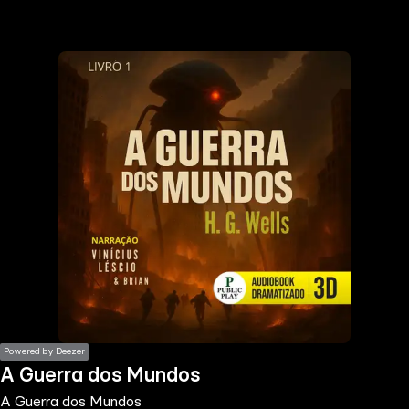
the
h page
 main
nt
the
ibility
ment
Powered by Deezer
A Guerra dos Mundos
A Guerra dos Mundos