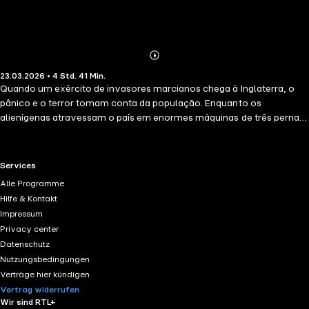
Abonnieren
Mehr
23.03.2026 • 4 Std. 41 Min.
Details
Quando um exército de invasores marcianos chega à Inglaterra, o
pânico e o terror tomam conta da população. Enquanto os
alienígenas atravessam o país em enormes máquinas de três pernas,
incinerando tudo em seu caminho com um raio de calor e
espalhando gases tóxicos nocivos, os moradores da Terra devem
chegar a um acordo com a perspectiva do fim da civilização humana
RTL+ useful links.
Services
e o início da era marciana.
Alle Programme
Hilfe & Kontakt
Impressum
Privacy center
Datenschutz
Nutzungsbedingungen
Verträge hier kündigen
Vertrag widerrufen
Wir sind RTL+