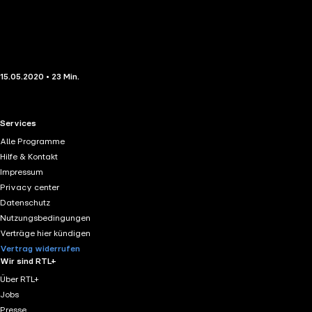
15.05.2020 • 23 Min.
RTL+ useful links.
Services
Alle Programme
Hilfe & Kontakt
Impressum
Privacy center
Datenschutz
Nutzungsbedingungen
Verträge hier kündigen
Vertrag widerrufen
Wir sind RTL+
Über RTL+
Jobs
Presse