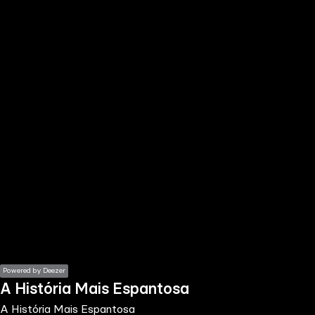
the
h page
 main
nt
the
ibility
ment
Powered by Deezer
A História Mais Espantosa
A História Mais Espantosa