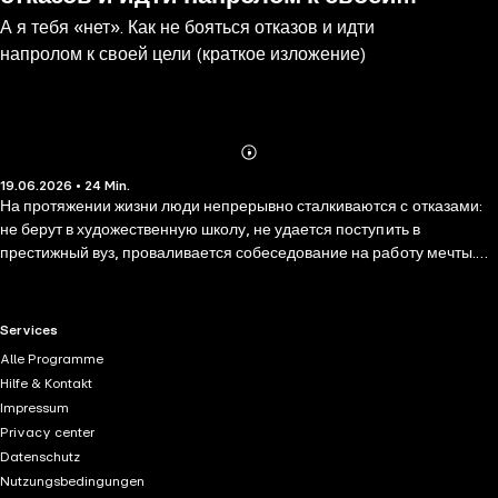
А я тебя «нет». Как не бояться отказов и идти
цели (краткое изложение)
напролом к своей цели (краткое изложение)
Abonnieren
Mehr
19.06.2026 • 24 Min.
Details
На протяжении жизни люди непрерывно сталкиваются с отказами:
не берут в художественную школу, не удается поступить в
престижный вуз, проваливается собеседование на работу мечты.
Многие из нас воспринимают отказы крайне болезненно, несмотря
на то, что часто с ними сталкиваются. Кажется, что когда другие
отвергают нашу идею, они отвергают нас самих. Страх быть
RTL+ useful links.
Services
отвергнутым парализует. В результате человек настолько боится
Alle Programme
услышать «нет», что перестает пробовать новое. Автор книги Джиа
Hilfe & Kontakt
Джианг был таким же. Всю жизнь он мечтал о пути
Impressum
предпринимателя, но боялся не преуспеть и стать плохим в глазах
Privacy center
родственников. Все поменялось, когда Джианг решил устроить
Datenschutz
стодневный эксперимент. Он делал все, чтобы получить как можно
Nutzungsbedingungen
больше отказов в повседневной жизни и перестать бояться слова