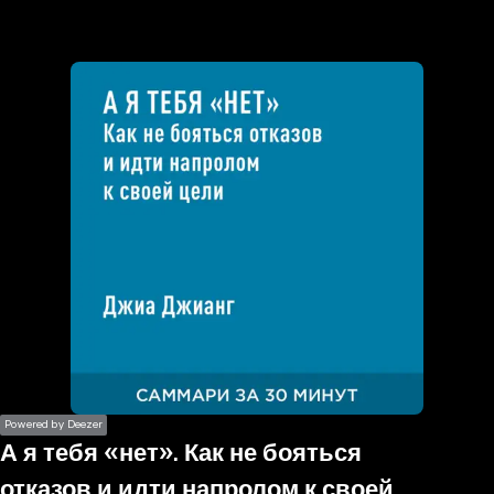
the
h page
 main
nt
the
ibility
ment
Powered by Deezer
А я тебя «нет». Как не бояться
отказов и идти напролом к своей