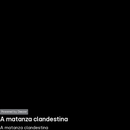
the
h page
 main
nt
the
ibility
ment
Powered by Deezer
A matanza clandestina
A matanza clandestina