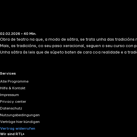
02.02.2026 • 40 Min.
Obra de teatro na que, a modo de sátira, se trata unha das tradición
Mais, as tradicións, co seu paso xeracional, seguen o seu curso con p
Unha sátira ás leis que de súpeto baten de cara coa realidade e a tra
parte de quen as ten que facer cumprir e coas artimañas dos obrigado
progresiva antes do seu "obrigado cumprimento" sen ter presente a 
RTL+ useful links.
Services
Alle Programme
Hilfe & Kontakt
Impressum
Privacy center
Datenschutz
Nutzungsbedingungen
Verträge hier kündigen
Vertrag widerrufen
Wir sind RTL+