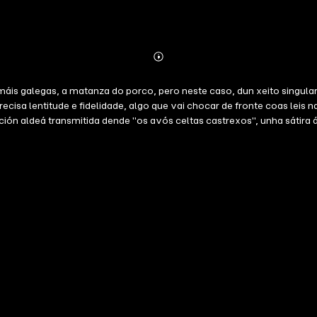
Abonnieren
Mehr
Details
s máis galegas, a matanza do porco, pero neste caso, dun xeito singul
recisa lentitude e fidelidade, algo que vai chocar de fronte coas lei
dición aldeá transmitida dende "os avós celtas castrexos", unha sátir
s cumpridores. Á fin sempre podería existir unha puntual e fraternal 
súa longa andaina xeracional?