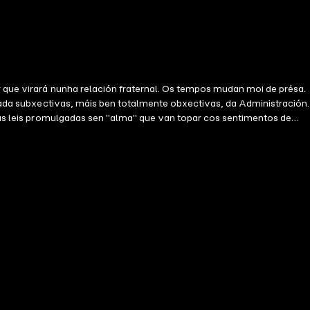
ar que virará nunha relación fraternal. Os tempos mudan moi de présa.
s nada subxectivas, máis ben totalmente obxectivas, da Administración.
a ás leis promulgadas sen "alma" que van topar cos sentimentos de
avinza. Por que unha lei imposta de repente e non unha educación