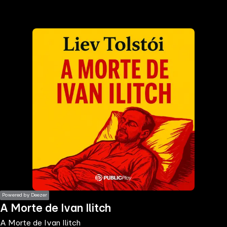
the
h page
 main
nt
the
ibility
ment
Powered by Deezer
A Morte de Ivan Ilitch
A Morte de Ivan Ilitch