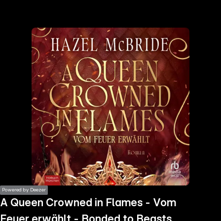
the
h page
 main
nt
the
ibility
ment
Powered by Deezer
A Queen Crowned in Flames - Vom
Feuer erwählt - Bonded to Beasts,