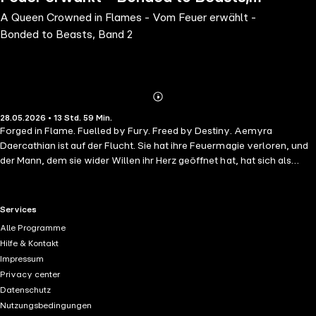
A Queen Crowned in Flames - Vom Feuer erwählt -
Band 2
Bonded to Beasts, Band 2
Abonnieren
Mehr
28.05.2026 • 13 Std. 59 Min.
Details
Forged in Flame. Fuelled by Fury. Freed by Destiny. Aemyra
Daercathian ist auf der Flucht. Sie hat ihre Feuermagie verloren, und
der Mann, dem sie wider Willen ihr Herz geöffnet hat, hat sich als
Verräter erwiesen. Gefangen zwischen Liebe und Hass bleibt ihr ein
Rachedurst, der heißer brennt als jede Flamme, die Aemyra je
beherrschte. Aus der Asche will sie sich zu einer neuen Königin
RTL+ useful links.
Services
erheben - selbst wenn sie dafür eine Allianz eingehen muss, die alles
Alle Programme
verändert. Doch wird Aemyra die Morgendämmerung sein, die ihr
Hilfe & Kontakt
Volk erlöst, oder das Feuer, das die Welt endgültig in Flammen
Impressum
aufgehen lässt? Das sehnlichst erwartete Finale der epischen
Privacy center
Romantasy: Der Kampf ums Matriarchat geht weiter
Datenschutz
Nutzungsbedingungen