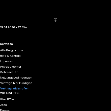
Abonnieren
Mehr
15.01.2026 • 17 Min.
Details
RTL+ useful links.
Services
Alle Programme
Hilfe & Kontakt
Impressum
Privacy center
Datenschutz
Nutzungsbedingungen
Verträge hier kündigen
Vertrag widerrufen
Wir sind RTL+
Über RTL+
Jobs
Presse