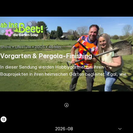
the
h page
 main
nt
the
Show • Lifestyle • 2005 • 46 Min.
ibility
Vorgarten & Pergola-Finishing
ment
In dieser Sendung werden Hobbygärtner bei ihren
Bauprojekten in ihren heimischen Gärten begleitet. Egal, wie
groß oder klein das Vorhaben der Protagonisten auch ist - es
wird gegraben, gesät und gepflanzt, was das Zeug hält.
Abonnieren
Mehr
Details
2026-08