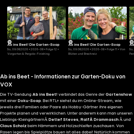
Ab ins Beet! Die Garten-Soap
Ab ins Beet! Die Garten-Soap
Ab
So, 09.08.2026 • 2026-08 • Folge 12 •
So, 09.08.2026 • 2026-08 • Folge 11 • Von
So,
Vorgarten & Pergola-Finishing
Blüten und Brechreiz
Per
Ab ins Beet - Informationen zur Garten-Doku von
VOX
Die TV-Sendung
Ab ins Beet!
verbindet das Genre der
Gartenshow
mit einer
Doku-Soap
. Bei RTL+ siehst du im Online-Stream, wie
jeweils drei Familien oder Paare als Hobby-Gärtner ihre eigenen
Projekte planen und verwirklichen. Unter anderem kann man unseren
Lieblings-KleingärtnernÂ
Detlef Steves
,
RalfÂ Drammasch
Â und
Claus Scholz
beim Hämmern und Holzschleifen zuschauen. Von
Rasen legen bis Spielplätze bauen ist alles dabei! Natürlich kommen