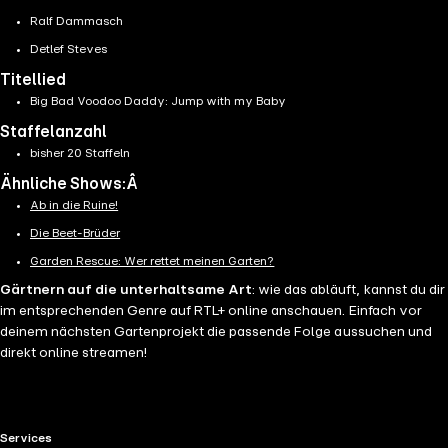
Ralf Dammasch
Detlef Steves
Titellied
Big Bad Voodoo Daddy: Jump with my Baby
Staffelanzahl
bisher 20 Staffeln
Ähnliche Shows:Â
Ab in die Ruine!
Die Beet-Brüder
Garden Rescue: Wer rettet meinen Garten?
Gärtnern auf die unterhaltsame Art
: wie das abläuft, kannst du dir
im entsprechenden Genre auf RTL+ online anschauen. Einfach vor
deinem nächsten Gartenprojekt die passende Folge aussuchen und
direkt online streamen!
RTL+ useful links.
Services