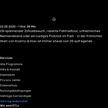
Abonnieren
Mehr
22.05.2020 • 1 Std. 38 Min.
Details
Ob spannender Zirkusbesuch, rasante Fahrradtour, unheimliches
Niemandsland oder ein lustiges Picknick im Park - in der fröhlichen
Welt von Kosmo & Klax ist immer etwas los! 26 aufregende
Geschichten zum Anhören!
RTL+ useful links.
Services
Alle Programme
Hilfe & Kontakt
Impressum
Privacy center
Datenschutz
Nutzungsbedingungen
Verträge hier kündigen
Vertrag widerrufen
Wir sind RTL+