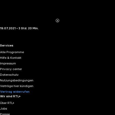
Abonnieren
Mehr
19.07.2021 • 3 Std. 20 Min.
Details
RTL+ useful links.
Services
Alle Programme
Hilfe & Kontakt
Impressum
Privacy center
Datenschutz
Nutzungsbedingungen
Verträge hier kündigen
Vertrag widerrufen
Wir sind RTL+
Über RTL+
Jobs
Presse