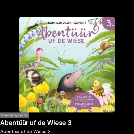
the
h page
 main
nt
the
ibility
ment
Powered by Deezer
Abentüür uf de Wiese 3
Abentüür uf de Wiese 3