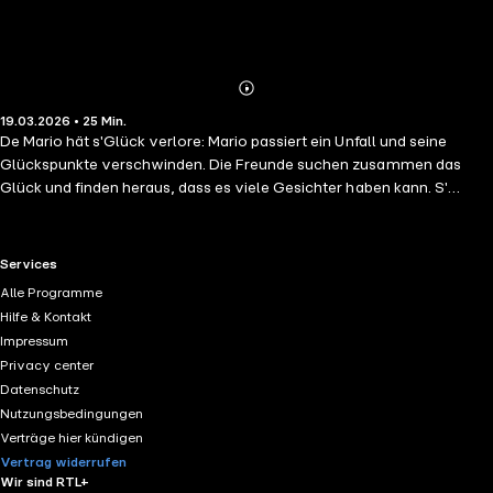
Abonnieren
Mehr
19.03.2026 • 25 Min.
Details
De Mario hät s'Glück verlore: Mario passiert ein Unfall und seine
Glückspunkte verschwinden. Die Freunde suchen zusammen das
Glück und finden heraus, dass es viele Gesichter haben kann. S'
Traum-Wulche Spieli: Da sie nicht sehr schnell sind, suchen einige
Wiesenfreunde eine Alternative zum Fangis-Spielen. Sie erfinden ein
ruhiges, besonnenes Spiel und entdecken damit Ruhe und
RTL+ useful links.
Services
Achtsamkeit für sich.
Alle Programme
Hilfe & Kontakt
Impressum
Privacy center
Datenschutz
Nutzungsbedingungen
Verträge hier kündigen
Vertrag widerrufen
Wir sind RTL+