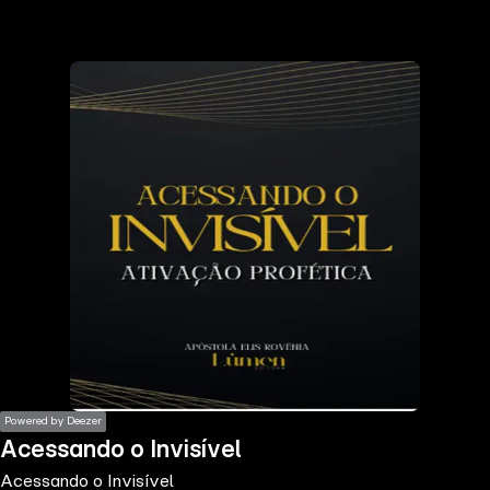
the
h page
 main
nt
the
ibility
ment
Powered by Deezer
Acessando o Invisível
Acessando o Invisível