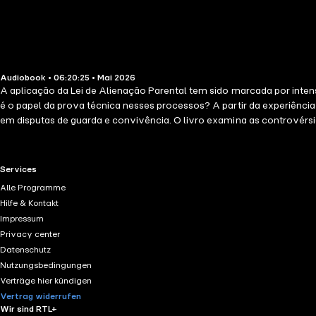
Audiobook • 06:20:25 • Mai 2026
A aplicação da Lei de Alienação Parental tem sido marcada por intenso
é o papel da prova técnica nesses processos? A partir da experiência p
em disputas de guarda e convivência. O livro examina as controvérsia
impactos do uso indevido da alegação nos conflitos familiares. Mais 
análise crítica da prova técnica e sugestões de quesitos estratégicos
uma atuação jurídica mais responsável e tecnicamente qualificada, 
RTL+ useful links.
Services
Alle Programme
Hilfe & Kontakt
Impressum
Privacy center
Datenschutz
Nutzungsbedingungen
Verträge hier kündigen
Vertrag widerrufen
Wir sind RTL+