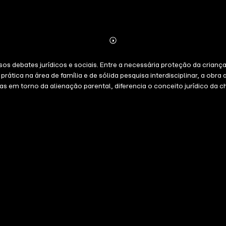
Abonnieren
Mehr
Details
s debates jurídicos e sociais. Entre a necessária proteção da criança 
rática na área de família e de sólida pesquisa interdisciplinar, a obra
s em torno da alienação parental, diferencia o conceito jurídico da 
do que uma reflexão doutrinária, o trabalho oferece uma contribuição 
 para a fiscalização da perícia psicológica em juízo. Voltada a magis
comprometida com o melhor interesse da criança e com a efetivação d