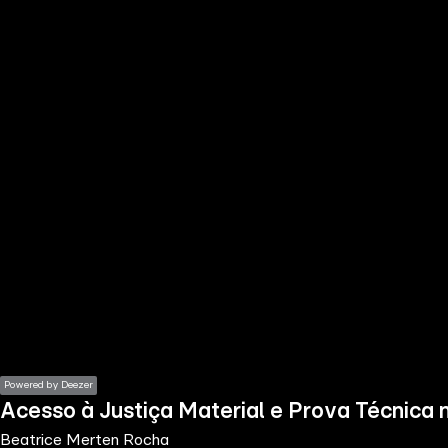
the
h page
 main
nt
the
ibility
ment
Powered by Deezer
Acesso à Justiça Material e Prova Técnica 
Beatrice Merten Rocha