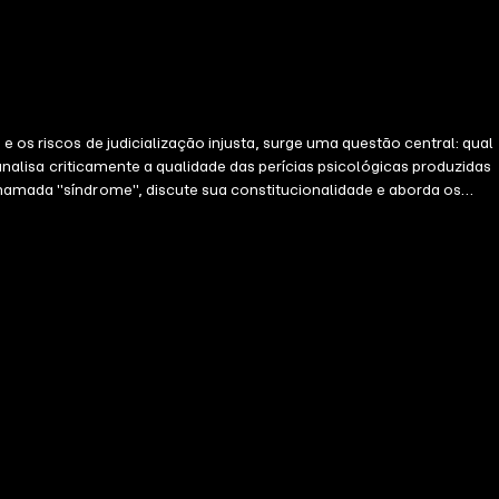
e os riscos de judicialização injusta, surge uma questão central: qual
 analisa criticamente a qualidade das perícias psicológicas produzidas
chamada "síndrome", discute sua constitucionalidade e aborda os
prática aos operadores do direito, apresentando critérios para
trados, defensores, advogados, peritos e pesquisadores, a obra propõe
o acesso à justiça material.