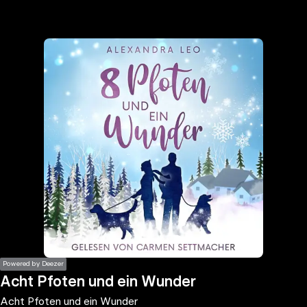
the
h page
 main
nt
the
ibility
ment
Powered by Deezer
Acht Pfoten und ein Wunder
Acht Pfoten und ein Wunder