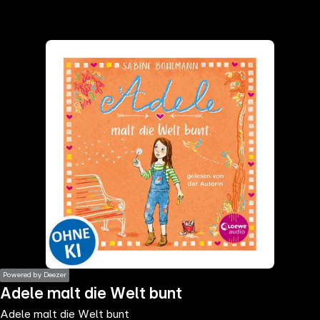
the
h page
 main
nt
the
ibility
ment
Powered by Deezer
Adele malt die Welt bunt
Adele malt die Welt bunt