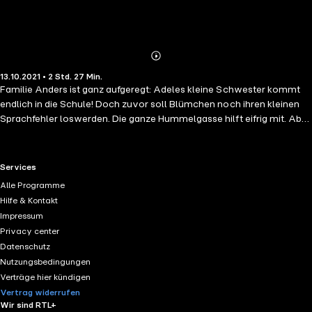
Abonnieren
Mehr
13.10.2021 • 2 Std. 27 Min.
Details
Familie Anders ist ganz aufgeregt: Adeles kleine Schwester kommt
endlich in die Schule! Doch zuvor soll Blümchen noch ihren kleinen
Sprachfehler loswerden. Die ganze Hummelgasse hilft eifrig mit. Aber
plötzlich will Blümchen gar nichts mehr sagen – kann Adele ihr Mut
machen, sie selbst zu sein? Das Allerwichtigste ist doch, dass man
zusammenhält und sich lieb hat! Eine tolle Kinderhörbuchreihe für
RTL+ useful links.
Services
Kinder ab 8 Jahren und für die ganze Familie von Bestseller-Autorin
Alle Programme
Sabine Bohlmann. Warmherzig, lustig und spannend erzählt – Natur,
Hilfe & Kontakt
Idylle und Familie in der Großstadt. Für Fans von Lola und Wir Kinder
Impressum
aus dem Möwenweg.
Privacy center
Datenschutz
Nutzungsbedingungen
Verträge hier kündigen
Vertrag widerrufen
Wir sind RTL+