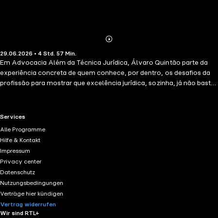
Abonnieren
Mehr
29.06.2026 • 4 Std. 57 Min.
Details
Em Advocacia Além da Técnica Jurídica, Álvaro Quintão parte da
experiência concreta de quem conhece, por dentro, os desafios da
profissão para mostrar que excelência jurídica, sozinha, já não basta
para sustentar um escritório sólido, competitivo e respeitado. Neste
livro, a advocacia é tratada não apenas como exercício técnico,
mas como uma organização que exige método, visão estratégica,
RTL+ useful links.
Services
gestão financeira, comunicação eficiente e capacidade de
Alle Programme
adaptação. Ao longo da obra, o autor conduz o leitor por temas
Hilfe & Kontakt
decisivos para a prática contemporânea, como estruturação do
Impressum
escritório, produtividade, controladoria jurídica, precificação de
Privacy center
honorários, marketing jurídico ético, construção de autoridade,
Datenschutz
relacionamento com clientes, vendas consultivas, expansão
Nutzungsbedingungen
sustentável, liderança, inovação e uso responsável da inteligência
Verträge hier kündigen
artificial. Tudo isso com uma proposta clara: sair do improviso,
Vertrag widerrufen
profissionalizar a operação e construir uma advocacia mais madura,
Wir sind RTL+
previsível e consistente. Mais do que um manual técnico, este livro é