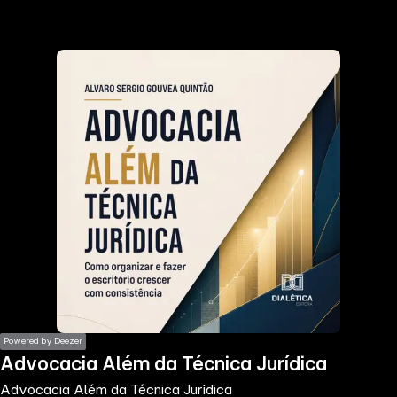
the
h page
 main
nt
the
ibility
ment
Powered by Deezer
Advocacia Além da Técnica Jurídica
Advocacia Além da Técnica Jurídica