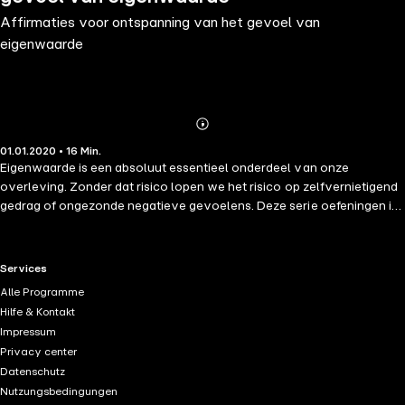
Affirmaties voor ontspanning van het gevoel van
eigenwaarde
Abonnieren
Mehr
01.01.2020 • 16 Min.
Details
Eigenwaarde is een absoluut essentieel onderdeel van onze
overleving. Zonder dat risico lopen we het risico op zelfvernietigend
gedrag of ongezonde negatieve gevoelens. Deze serie oefeningen is
ontworpen om de geest te coachen in het drastisch verbeteren van
het gevoel van eigenwaarde en zelfvertrouwen. Ze bieden essentiële
hulpmiddelen voor genezing, het overwinnen van angst en het
RTL+ useful links.
Services
herwinnen van zelfvertrouwen, door middel van geleide visualisatie-
Alle Programme
en ontspanningstechnieken. Luister naar deze oefeningen wanneer je
Hilfe & Kontakt
je zelfvertrouwen moet versterken, genezen na een trauma of
Impressum
pesten, of gewoon je gevoel van eigenwaarde op een gezond niveau
Privacy center
houden binnen een dagelijkse praktijk.
Datenschutz
Nutzungsbedingungen