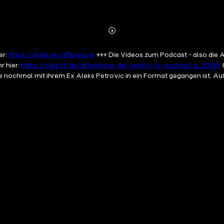
Abspielen
Mehr
Details
er:
https://linktr.ee/aftershow
+++ Die Videos zum Podcast - also die A
r hier:
https://plus.rtl.de/aftershow-der-reality-tv-podcast-p_30186
nochmal mit ihrem Ex Aleks Petrovic in ein Format gegangen ist. Auß
zusammen gekommen ist. Dieser Podcast wird vermarktet von Julep Me
ttlung der Daten widersprechen wollen, melden Sie sich hier: daten