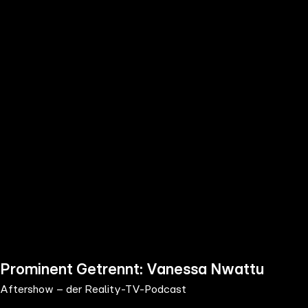
the
h page
 main
nt
the
ibility
ment
Prominent Getrennt: Vanessa Nwattu
Aftershow – der Reality-TV-Podcast