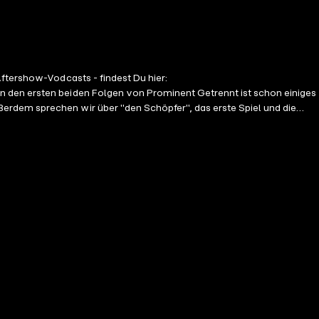
ftershow-Vodcasts - findest Du hier:
In den ersten beiden Folgen von Prominent Getrennt ist schon einiges
erdem sprechen wir über "den Schöpfer", das erste Spiel und die
dia: sales@julep.de Wir verarbeiten im Zusammenhang mit dem
schutz@julep.de