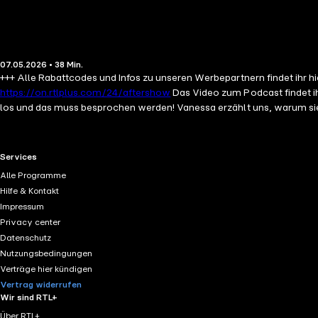
07.05.2026 • 38 Min.
+++ Alle Rabattcodes und Infos zu unseren Werbepartnern findet ihr hi
https://on.rtlplus.com/24/aftershow
Das Video zum Podcast findet ih
los und das muss besprochen werden! Vanessa erzählt uns, warum sie 
anderen Ex-Paare. Und sie verrät, wie sie mit ihrem neuen Freund 
Angebot unserer Podcasts Daten. Wenn Sie der automatischen Übermi
RTL+ useful links.
Services
Alle Programme
Hilfe & Kontakt
Impressum
Privacy center
Datenschutz
Nutzungsbedingungen
Verträge hier kündigen
Vertrag widerrufen
Wir sind RTL+
Über RTL+