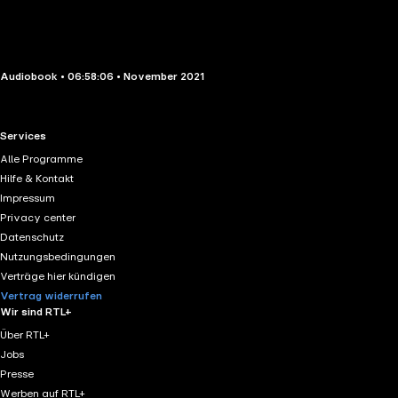
Audiobook • 06:58:06 • November 2021
RTL+ useful links.
Services
Alle Programme
Hilfe & Kontakt
Impressum
Privacy center
Datenschutz
Nutzungsbedingungen
Verträge hier kündigen
Vertrag widerrufen
Wir sind RTL+
Über RTL+
Jobs
Presse
Werben auf RTL+