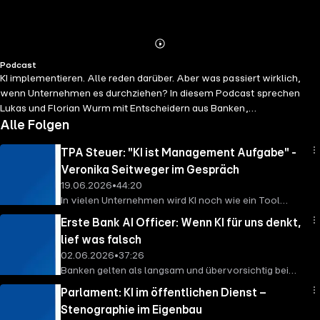
Abspielen
Mehr
Podcast
Details
KI implementieren. Alle reden darüber. Aber was passiert wirklich,
wenn Unternehmen es durchziehen? In diesem Podcast sprechen
Lukas und Florian Wurm mit Entscheidern aus Banken,
Energieversorgern und anderen führenden Organisationen. Keine
Alle Folgen
Buzzwords, keine Theorie – sondern echte Einblicke: Was hat
TPA Steuer: "KI ist Management Aufgabe" -
funktioniert? Was ist schiefgegangen? Und was würden sie heute
anders machen? Die Geschichten, die nicht in Whitepapers stehen. AI
Veronika Seitweger im Gespräch
Have A Dream – direkt aus der Chefetage.
19.06.2026
•
44:20
In vielen Unternehmen wird KI noch wie ein Tool
behandelt: Lizenz kaufen, Schulung machen, fertig. In
Erste Bank AI Officer: Wenn KI für uns denkt,
einer Steuerberatung funktioniert das nicht. Dort
lief was falsch
können schlechte Daten, falsche Anwendung oder
02.06.2026
•
37:26
unkontrollierte Ergebnisse schnell teuer werden.
Banken gelten als langsam und übervorsichtig bei
Veronika Seitweger dreht den Blick um: KI wird nicht
neuen Technologien. Die Erste Group hat sich gefragt:
massentauglich, wenn ein paar Spezialisten sie
Parlament: KI im öffentlichen Dienst –
Was, wenn genau die Stelle, die alle ausbremst – die
beherrschen. Sie wird massentauglich, wenn alle
Stenographie im Eigenbau
Governance – selbst zum Beschleuniger wird?