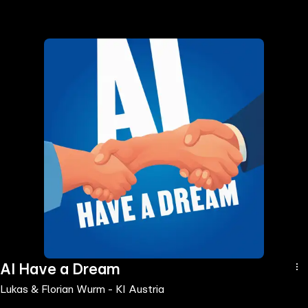
the
h page
 main
nt
the
ibility
ment
AI Have a Dream
Lukas & Florian Wurm - KI Austria