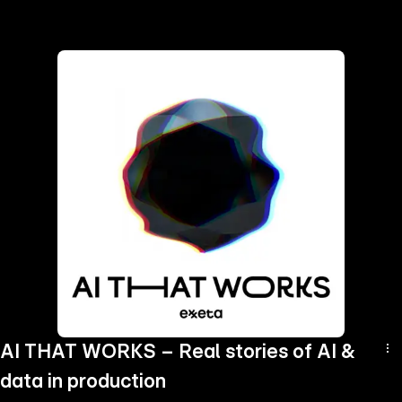
the
h page
 main
nt
the
ibility
ment
AI THAT WORKS – Real stories of AI &
data in production