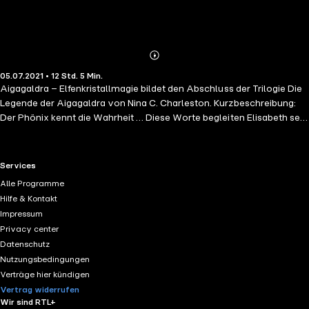
Abonnieren
Mehr
05.07.2021 • 12 Std. 5 Min.
Details
Aigagaldra – Elfenkristallmagie bildet den Abschluss der Trilogie Die
Legende der Aigagaldra von Nina C. Charleston. Kurzbeschreibung:
Der Phönix kennt die Wahrheit … Diese Worte begleiten Elisabeth seit
ihrer Rückkehr in die magische Welt. Doch was ist, wenn sie diese
Wahrheit gar nicht erfahren möchte? Diese Frage stellt sie sich und
fordert somit das Schicksal heraus. Allerdings birgt dieses Spiel
RTL+ useful links.
Services
Gefahren, mit denen sie nicht gerechnet hat. Kann sie es gewinnen?
Alle Programme
Oder muss sie einsehen, dass sie ihrem vorbestimmten Weg nicht
Hilfe & Kontakt
entrinnen kann?
Impressum
Privacy center
Datenschutz
Nutzungsbedingungen
Verträge hier kündigen
Vertrag widerrufen
Wir sind RTL+