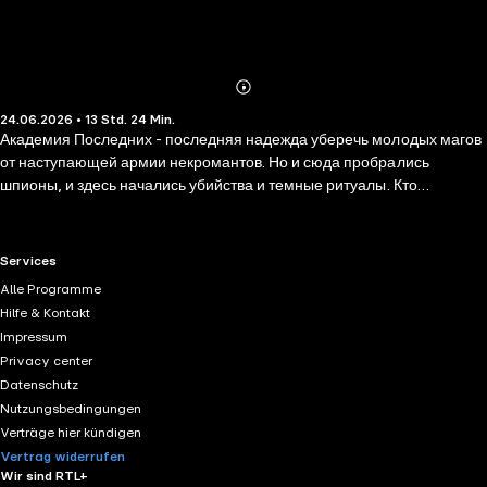
Abonnieren
Mehr
24.06.2026 • 13 Std. 24 Min.
Details
Академия Последних - последняя надежда уберечь молодых магов
от наступающей армии некромантов. Но и сюда пробрались
шпионы, и здесь начались убийства и темные ритуалы. Кто
справится с заданием лучше Инквизитора? Пожалуй, только
ведьма, одна из лучших учениц. Только она никак не ожидала
встретиться с тем, кто пять лет назад отверг ее чувства, а сейчас
RTL+ useful links.
Services
вдруг решил ухаживать. И уж тем более не предполагала, что ею
Alle Programme
заинтересуется Император некромантов, пожелав сделать своей
Hilfe & Kontakt
послушной игрушкой ради того, чтобы изменить пророчество.
Impressum
Однако ведьму так просто не напугать кошмарами и угрозами, она
Privacy center
сама решит, стоит ли просить помощи и у кого.
Datenschutz
Nutzungsbedingungen
Verträge hier kündigen
Vertrag widerrufen
Wir sind RTL+