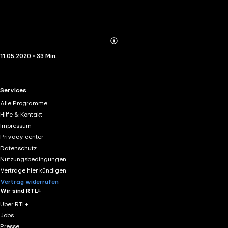
Abonnieren
Mehr
11.05.2020 • 33 Min.
Details
RTL+ useful links.
Services
Alle Programme
Hilfe & Kontakt
Impressum
Privacy center
Datenschutz
Nutzungsbedingungen
Verträge hier kündigen
Vertrag widerrufen
Wir sind RTL+
Über RTL+
Jobs
Presse