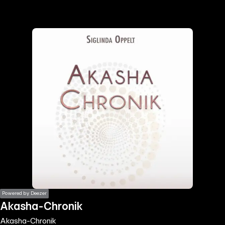
the
h page
 main
nt
the
ibility
ment
Powered by Deezer
Akasha-Chronik
Akasha-Chronik