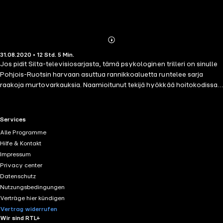
Abonnieren
Mehr
31.08.2020 • 12 Std. 5 Min.
Details
Jos pidit Silta-televisiosarjasta, tämä psykologinen trilleri on sinulle
Pohjois-Ruotsin harvaan asuttua rannikkoaluetta runtelee sarja
raakoja murtovarkauksia. Naamioitunut tekijä hyökkää hoitokodissa
elävien ikääntyneiden ihmisten kimppuun sanomatta sanaakaan.
Alueen pieneen satamaan on ankkuroitu valtava risteilyalus, jonka
on vuokrannut maahanmuuttovirasto. Paikallinen väestö epäilee,
RTL+ useful links.
Services
että ryöstäjä on yksi aluksella olevista 1 800 pakolaisesta. Tilanne
Alle Programme
muuttuu räjähdysmäiseksi. Paikallinen poliisipäällikkö päättää pyytää
Hilfe & Kontakt
apua yhteispohjoismaiselta Profilointiakatemialta. Epätasaista
Impressum
ryhmää johtaa ikääntynyt rikostutkija Conrad Löwe, mutta ryhmän
Privacy center
suurin vahvuus - ja haaste - on nuori ja piinallisen terävä Nadia
Datenschutz
Elmkvist. Härnösandissa he tapaavat Hampus Cedergrenin,
Nutzungsbedingungen
paikallisen poliisin, joka ei lainkaan pidä profiloijista eikä varsinkaan
Verträge hier kündigen
Nadiasta ja hänen kovakouraisista kuulustelumenetelmistään.
Vertrag widerrufen
Pystyvätkö he etsimään yhdessä tekijän?
Wir sind RTL+