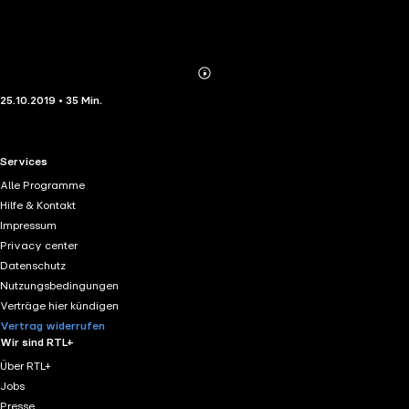
Abonnieren
Mehr
25.10.2019 • 35 Min.
Details
RTL+ useful links.
Services
Alle Programme
Hilfe & Kontakt
Impressum
Privacy center
Datenschutz
Nutzungsbedingungen
Verträge hier kündigen
Vertrag widerrufen
Wir sind RTL+
Über RTL+
Jobs
Presse