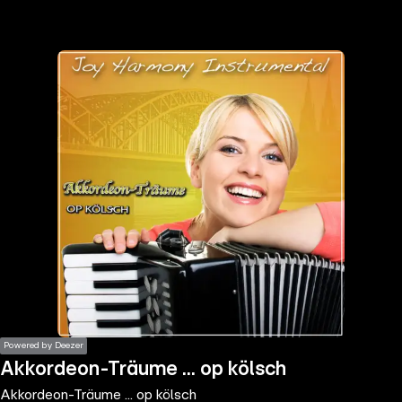
the
h page
 main
nt
the
ibility
ment
Powered by Deezer
Akkordeon-Träume ... op kölsch
Akkordeon-Träume ... op kölsch