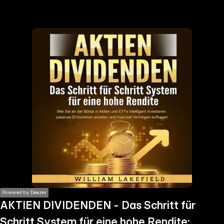
the
h page
 main
nt
the
ibility
ment
Powered by Deezer
AKTIEN DIVIDENDEN - Das Schritt für
Schritt System für eine hohe Rendite: