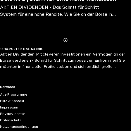
AKTIEN DIVIDENDEN - Das Schritt für Schritt
Wie Sie an der Börse in Aktien und
System für eine hohe Rendite: Wie Sie an der Börse in
ETFs intelligent inve
Aktien und ETFs intelligent inve
Abonnieren
Mehr
18.10.2021 • 2 Std. 54 Min.
Details
Aktien Dividenden: Mit cleveren Investitionen ein Vermögen an der
Börse verdienen - Schritt für Schritt zum passiven Einkommen! Sie
möchten in finanzieller Freiheit leben und sich endlich große
Wünsche erfüllen? Sie suchen die besten Tipps für erfolgreichen,
risikofreien Aktienhandel? Möchten Sie sofort in Ihren verdienten
Alterswohlstand investieren? Dann hören Sie dieses Hörbuch! An der
RTL+ useful links.
Services
Börse versuchen viele einmal ihr Glück, doch nur die Wenigsten sind
Alle Programme
wirklich erfolgreich. Häufig wird einfach in das Lieblingsunternehmen
Hilfe & Kontakt
investiert oder zu oft aus dem Bauch heraus entschieden. Doch wie
Impressum
Sie tatsächlich enorme Gewinne erzielen, verrät dieses Hörbuch!
Privacy center
Komplexe Marktanalysen werden einfach erklärt, sodass Sie in
Datenschutz
kürzester Zeit hohe Dividenden erzielen. Simple Tricks vermeiden
Nutzungsbedingungen
Anlagefehler und bieten die Möglichkeit, den optimalen Aktienmarkt