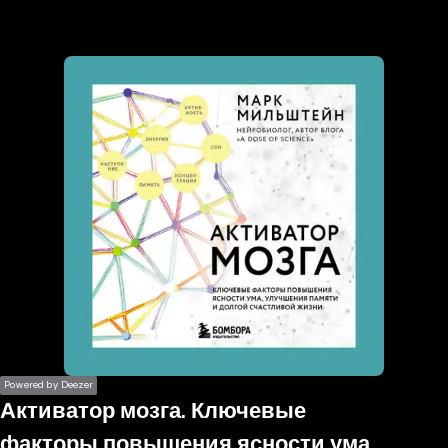
the
h page
 main
nt
the
ibility
ment
Powered by Deezer
Активатор мозга. Ключевые
факторы повышения ясности ума,