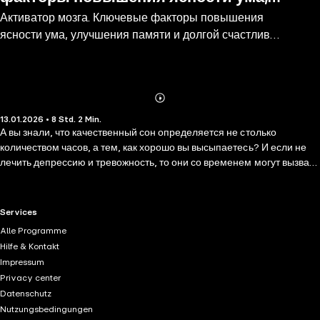
Активатор мозга. Ключевые факторы повышения
улучшения памяти и долгой
ясности ума, улучшения памяти и долгой счастливой
счастливой жизни
жизни
Abonnieren
Mehr
13.01.2026 • 8 Std. 2 Min.
Details
А вы знали, что качественный сон определяется не столько
количеством часов, а тем, как хорошо вы высыпаетесь? И если не
лечить депрессию и тревожность, то они со временем могут вызвать
деменцию? В этой книге нейробиолог и мотивационный спикер
Марк Мильштейн раскроет ключевые факторы сохранения и
укрепления здоровья мозга. В книге вы найдете более 30 привычек,
RTL+ useful links.
Services
чтобы: • развить память и концентрацию; • снизить риск болезни
Alle Programme
Альцгеймера и деменции; • поднять настроение и зарядиться
Hilfe & Kontakt
энергией; • управлять стрессом и тревогой; • избегать выгораний.
Impressum
Privacy center
Datenschutz
Nutzungsbedingungen