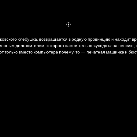
Abonnieren
Mehr
Details
ковского хлебушка, возвращается в родную провинцию и находит вр
ционным долгожителем, которого настоятельно «уходят» на пенсию,
.. Вот только вместо компьютера почему-то — печатная машинка и бюст