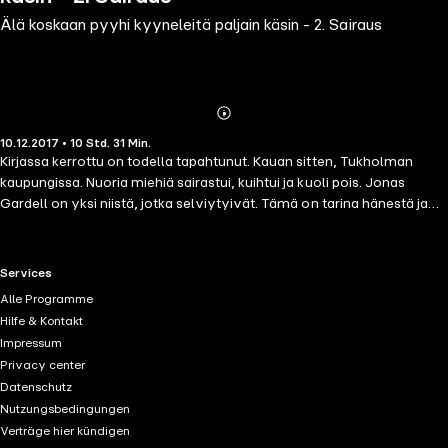
Älä koskaan pyyhi kyyneleitä paljain käsin - 2. Sairaus
Abonnieren
Mehr
10.12.2017 • 10 Std. 31 Min.
Details
Kirjassa kerrottu on todella tapahtunut. Kauan sitten, Tukholman
kaupungissa. Nuoria miehiä sairastui, kuihtui ja kuoli pois. Jonas
Gardell on yksi niistä, jotka selviytyivät. Tämä on tarina hänestä ja
hänen ystävistään. He muodostavat eräänlaisen perheen. Arkkihomo
Paul, Lars-Åke ja Seppo, rakkauksissaan alituiseen pettyvä Reine ja
kaunis Bengt, jonka tuleva ura teatteri- ja elokuvamaailman huipulla
RTL+ useful links.
Services
on tähtiin kirjoitettu. He viettävät aina joulua Paulin luona. Siellä
Alle Programme
tapasivat Rasmus ja Benjamin, nuoret rakastavaiset. Maailma on nyt
Hilfe & Kontakt
heidän jalkojensa juuressa ja tulevaisuus kuulu heille. Silloin sairaus
Impressum
saapuu kaupunkiin. He kaikki ovat niin nuoria ja nuorina he myös
Privacy center
kuolevat. Miltei jokainen. Samaan saamarin homoruttoon.
Datenschutz
Nutzungsbedingungen
Verträge hier kündigen