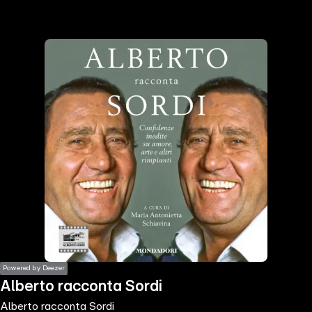
the
h page
 main
nt
the
ibility
ment
Powered by Deezer
Alberto racconta Sordi
Alberto racconta Sordi