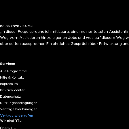
06.05.2026 • 34 Min.
„In dieser Folge spreche ich mit Laura, eine meiner tollsten Assisten
Weg vom Assistieren hin zu eigenen Jobs und was auf diesem Weg wir
aber selten aussprechen.Ein ehrliches Gespräch über Entwicklung und 
RTL+ useful links.
Services
Alle Programme
Hilfe & Kontakt
Impressum
Privacy center
Datenschutz
Nutzungsbedingungen
Verträge hier kündigen
Vertrag widerrufen
Wir sind RTL+
Über RTL+