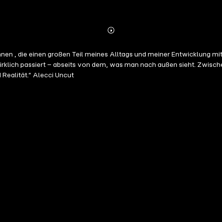
Abspielen
Mehr
Details
tinnen , die einen großen Teil meines Alltags und meiner Entwicklung 
klich passiert – abseits von dem, was man nach außen sieht. Zwisch
Realität.“ Alecci Uncut