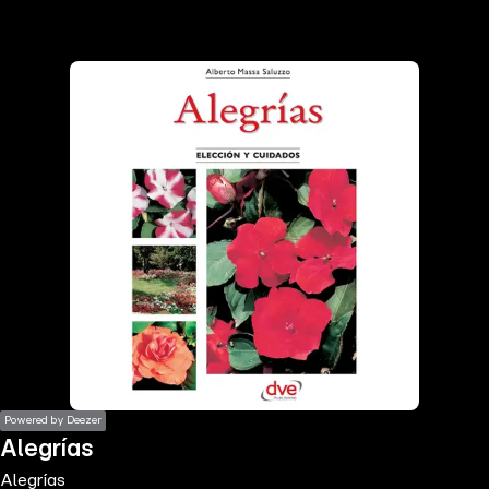
the
h page
 main
nt
the
ibility
ment
Powered by Deezer
Alegrías
Alegrías