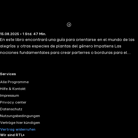
Abonnieren
Mehr
15.08.2025 • 1 Std. 47 Min.
Details
En este libro encontrará una guía para orientarse en el mundo de las
alegrías y otras especies de plantas del género Impatiens Las
nociones fundamentales para crear parterres o borduras para el
jardín y hermosas composiciones en maceta. Todos los consejos
necesarios para facilitar correctamente los cuidados de cultivo:
plantación, riego, fertilización... Trucos que le facilitarán y
RTL+ useful links.
Services
garantizarán una correcta elección, compra y reproducción Toda
Alle Programme
una serie de sugerencias para evitar y, si es necesario, tratar las
Hilfe & Kontakt
enfermedades más difundidas que sufren las Im­pa­tiens
Impressum
Privacy center
Datenschutz
Nutzungsbedingungen
Verträge hier kündigen
Vertrag widerrufen
Wir sind RTL+