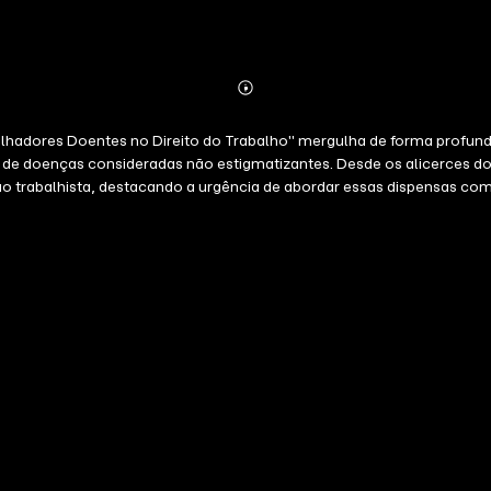
Abonnieren
Mehr
Details
balhadores Doentes no Direito do Trabalho" mergulha de forma profu
de doenças consideradas não estigmatizantes. Desde os alicerces dos
ão trabalhista, destacando a urgência de abordar essas dispensas com 
cisão contratual com os valores essenciais de dignidade e igualdade. 
dos afetados. Leitura indispensável para quem quer compreender e p
rabalho. Diagnóstico impactante sobre a vida dos trabalhadores doent