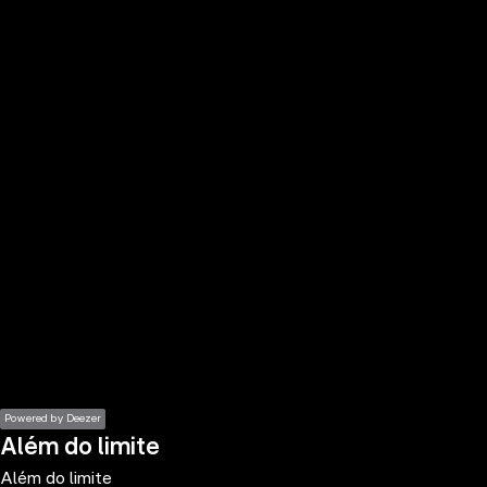
the
h page
 main
nt
the
ibility
ment
Powered by Deezer
Além do limite
Além do limite