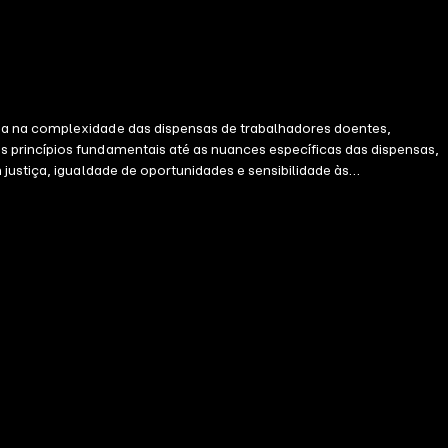
nda na complexidade das dispensas de trabalhadores doentes,
 princípios fundamentais até as nuances específicas das dispensas,
justiça, igualdade de oportunidades e sensibilidade às
Indo além da esfera jurídica, o livro transcende o aspecto econômico,
romover uma sociedade justa, inclusiva e comprometida com a
es, esta obra é essencial para transformar as práticas de dispensa