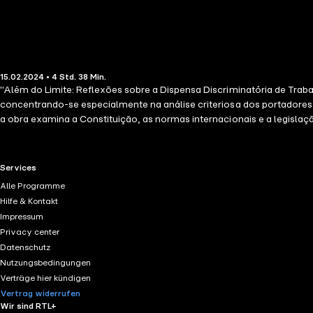
15.02.2024 • 4 Std. 38 Min.
"Além do Limite: Reflexões sobre a Dispensa Discriminatória de Tra
concentrando-se especialmente na análise criteriosa dos portadores 
a obra examina a Constituição, as normas internacionais e a legislaç
particularidades individuais. A tese defendida busca harmonizar a res
explorando os domínios éticos, emocionais, sociais e psicológicos 
proteção da dignidade, igualdade e direitos humanos no ambiente de t
RTL+ useful links.
Services
discriminatória.
Alle Programme
Hilfe & Kontakt
Impressum
Privacy center
Datenschutz
Nutzungsbedingungen
Verträge hier kündigen
Vertrag widerrufen
Wir sind RTL+